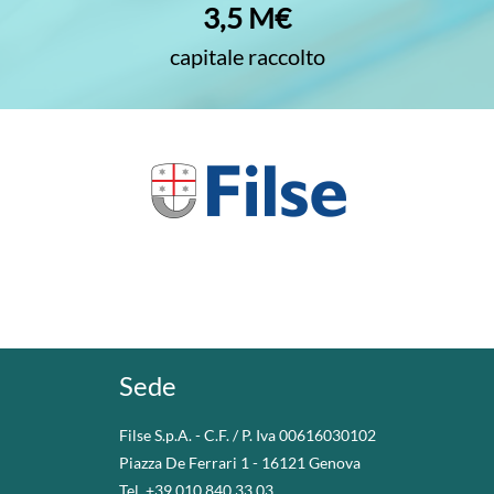
3,5 M€
capitale raccolto
Sede
Filse S.p.A. - C.F. / P. Iva 00616030102
Piazza De Ferrari 1 - 16121 Genova
Tel. +39 010 840 33 03