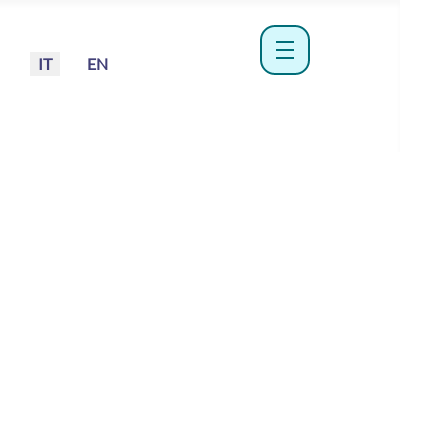
Seleziona la tua lingua
IT
EN
menu hamburger