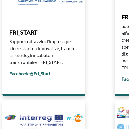
FR
Sup
FRI_START
all
cre
Supporto all’avvio d’impresa per
spet
idee e start up innovative, tramite
digi
la rete degli incubatori
inc
transfrontalieri FRI_START.
FRI
Facebook:@Fri_Start
Fac