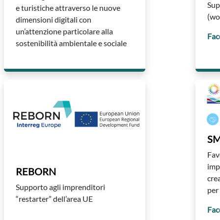
Sup
e turistiche attraverso le nuove
(wo
dimensioni digitali con
un’attenzione particolare alla
Fac
sostenibilità ambientale e sociale
SM
Fav
imp
REBORN
cre
Supporto agli imprenditori
per
“restarter” dell’area UE
Fac