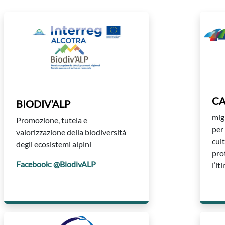
CA
BIODIV’ALP
migl
Promozione, tutela e
per
valorizzazione della biodiversità
cul
degli ecosistemi alpini
prot
Facebook: @BiodivALP
l’i