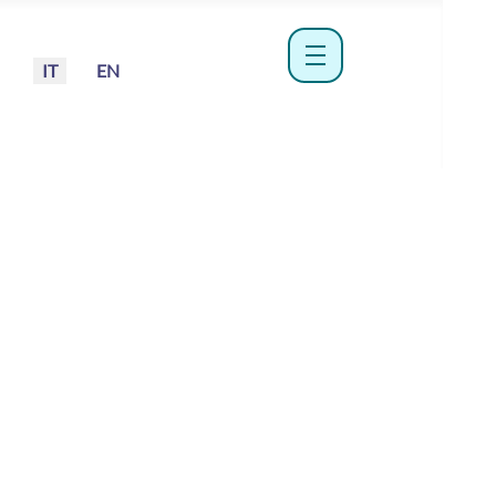
Seleziona la tua lingua
IT
EN
menu hamburger