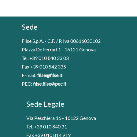
Sede
Filse S.p.A. - C.F. / P. Iva 00616030102
Piazza De Ferrari 1 - 16121 Genova
Tel. +39 010 840 33 03
Fax +39 010 542 335
E-mail:
filse@filse.it
PEC:
filse.filse@pec.it
Sede Legale
Via Peschiera 16 - 16122 Genova
Tel. +39 010 840 31
Fax +39 010 814 919