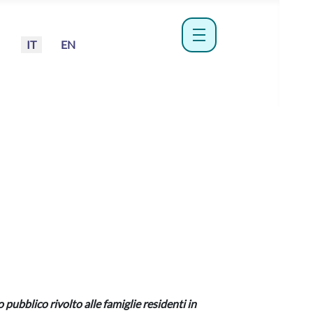
Seleziona la tua lingua
IT
EN
menu hamburger
 pubblico rivolto alle famiglie residenti in