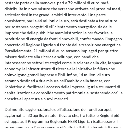
restante parte della manovra, pari a 79 milioni di euro, sarà
distribuita in nove misure che verranno attivate nei prossimi mesi,
articolandosi in tre grandi ambiti di intervento. Una parte
consistente, pari a 44 milioni di euro, sarà destinata a tre misure
per sostenere progetti di eﬃcientamento energetico sia delle
imprese che delle pubbliche amministrazioni e per favorire la
produzione di energia da fonti rinnovabili, confermando l’impegno
concreto di Regione Liguria sul fronte della transizione energetica.
Parallelamente, 21 milioni di euro saranno impiegati per quattro
misure dedicate alla ricerca e sviluppo, con bandi che
interesseranno settori strategici come le scienze della vita, la space
economy, le infrastrutture di ricerca e le iniziative in filiera che
coinvolgono grandi imprese e PMI. Infine, 14 milioni di euro
saranno destinati a due misure nell’ambito della finanza, con
l’obiettivo di facilitare l’accesso delle imprese liguri a strumenti di
capitalizzazione e consolidamento patrimoniale, sostenendo così la
crescita e l’apertura a nuovi mercati.
Dal monitoraggio nazionale dell’attuazione dei fondi europei,
aggiornati al 30 aprile, è stato rilevato che, tra tutte le Regioni più
sviluppate, il Programma Regionale FESR Liguria risulta essere il
programma con l’avanzamento più alto in Italia in termini di spesa