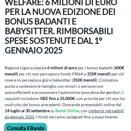
WELFARE: 6 MILIONI DI EURO
PER LA NUOVA EDIZIONE DEI
BONUS BADANTI E
BABYSITTER. RIMBORSABILI
SPESE SOSTENUTE DAL 1°
GENNAIO 2025
Regione Liguria stanzia
6 milioni di euro
per i bonus badanti (
600€
mensili
per chi non percepisce fondo FRNA e
250€ mensili
per chi
invece lo percepisce già) e babysitter (
350€ mensili
). L’iniziativa
punta a sostenere le famiglie con minori o persone non
autosufficienti e promuovere l’autonomia lavorativa dei genitori. I
requisiti includono
ISEE fino a 35.000€
, con priorità per chi non ha
usufruito dei bonus precedenti. Domande presentabili online dal
14 luglio al 30 settembre
su
Bandi Online
, con
rimborsi retroattivi
da gennaio 2025
. I fondi verranno assegnati fino a esaurimento.
Consulta il Bando